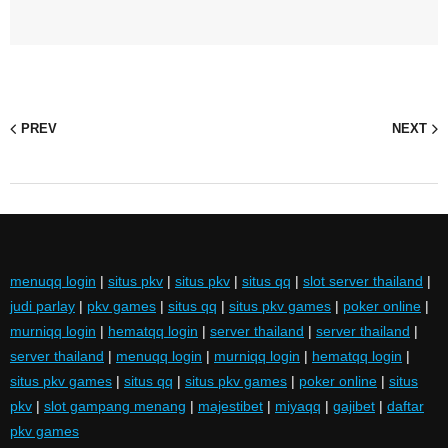
PREV
NEXT
menuqq login
|
situs pkv
|
situs pkv
|
situs qq
|
slot server thailand
|
judi parlay
|
pkv games
|
situs qq
|
situs pkv games
|
poker online
|
murniqq login
|
hematqq login
|
server thailand
|
server thailand
|
server thailand
|
menuqq login
|
murniqq login
|
hematqq login
|
situs pkv games
|
situs qq
|
situs pkv games
|
poker online
|
situs
pkv
|
slot gampang menang
|
majestibet
|
miyaqq
|
gajibet
|
daftar
pkv games