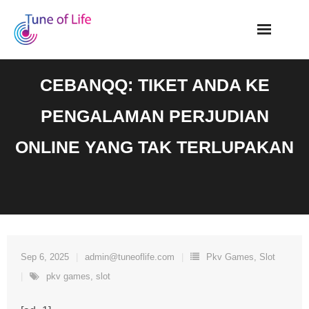
Skip
to
content
CEBANQQ: TIKET ANDA KE
PENGALAMAN PERJUDIAN
ONLINE YANG TAK TERLUPAKAN
Sep 6, 2025
admin@tuneoflife.com
Pkv Games
,
Slot
pkv games
,
slot