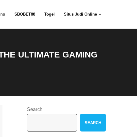
ino
SBOBET88
Togel
Situs Judi Online
THE ULTIMATE GAMING
Search
SEARCH