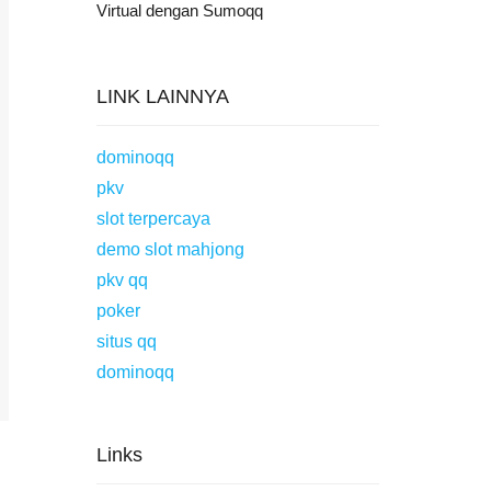
Virtual dengan Sumoqq
LINK LAINNYA
dominoqq
pkv
slot terpercaya
demo slot mahjong
pkv qq
poker
situs qq
dominoqq
Links