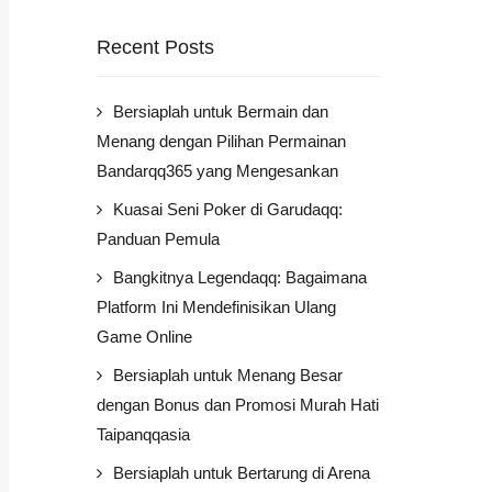
Recent Posts
Bersiaplah untuk Bermain dan
Menang dengan Pilihan Permainan
Bandarqq365 yang Mengesankan
Kuasai Seni Poker di Garudaqq:
Panduan Pemula
Bangkitnya Legendaqq: Bagaimana
Platform Ini Mendefinisikan Ulang
Game Online
Bersiaplah untuk Menang Besar
dengan Bonus dan Promosi Murah Hati
Taipanqqasia
Bersiaplah untuk Bertarung di Arena