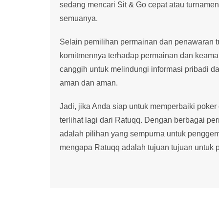
sedang mencari Sit & Go cepat atau turname
semuanya.
Selain pemilihan permainan dan penawaran
komitmennya terhadap permainan dan keamana
canggih untuk melindungi informasi pribadi
aman dan aman.
Jadi, jika Anda siap untuk memperbaiki poke
terlihat lagi dari Ratuqq. Dengan berbagai pe
adalah pilihan yang sempurna untuk penggemar 
mengapa Ratuqq adalah tujuan tujuan untuk p