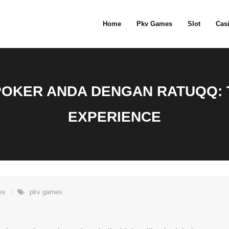
Home
Pkv Games
Slot
Cas
POKER ANDA DENGAN RATUQQ: 
EXPERIENCE
es
pkv games