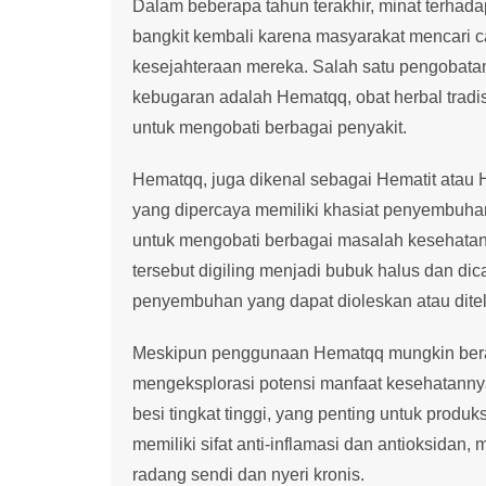
Dalam beberapa tahun terakhir, minat terhad
bangkit kembali karena masyarakat mencari c
kesejahteraan mereka. Salah satu pengobatan
kebugaran adalah Hematqq, obat herbal tradi
untuk mengobati berbagai penyakit.
Hematqq, juga dikenal sebagai Hematit atau H
yang dipercaya memiliki khasiat penyembuhan
untuk mengobati berbagai masalah kesehatan,
tersebut digiling menjadi bubuk halus dan d
penyembuhan yang dapat dioleskan atau dite
Meskipun penggunaan Hematqq mungkin beraka
mengeksplorasi potensi manfaat kesehatann
besi tingkat tinggi, yang penting untuk produ
memiliki sifat anti-inflamasi dan antioksidan
radang sendi dan nyeri kronis.