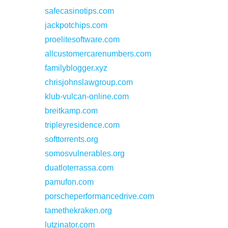
safecasinotips.com
jackpotchips.com
proelitesoftware.com
allcustomercarenumbers.com
familyblogger.xyz
chrisjohnslawgroup.com
klub-vulcan-online.com
breitkamp.com
tripleyresidence.com
softtorrents.org
somosvulnerables.org
duatloterrassa.com
pamufon.com
porscheperformancedrive.com
tamethekraken.org
lutzinator.com