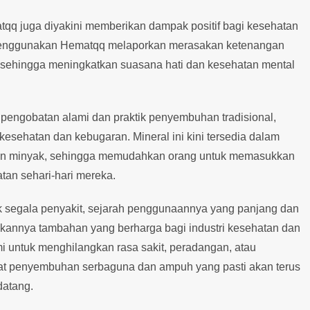
atqq juga diyakini memberikan dampak positif bagi kesehatan
menggunakan Hematqq melaporkan merasakan ketenangan
 sehingga meningkatkan suasana hati dan kesehatan mental
pengobatan alami dan praktik penyembuhan tradisional,
kesehatan dan kebugaran. Mineral ini kini tersedia dalam
 dan minyak, sehingga memudahkan orang untuk memasukkan
atan sehari-hari mereka.
 segala penyakit, sejarah penggunaannya yang panjang dan
kannya tambahan yang berharga bagi industri kesehatan dan
i untuk menghilangkan rasa sakit, peradangan, atau
at penyembuhan serbaguna dan ampuh yang pasti akan terus
datang.