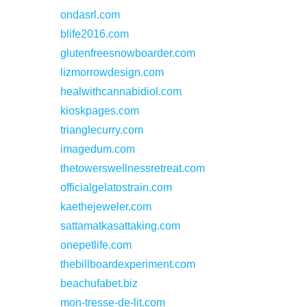
ondasrl.com
blife2016.com
glutenfreesnowboarder.com
lizmorrowdesign.com
healwithcannabidiol.com
kioskpages.com
trianglecurry.com
imagedum.com
thetowerswellnessretreat.com
officialgelatostrain.com
kaethejeweler.com
sattamatkasattaking.com
onepetlife.com
thebillboardexperiment.com
beachufabet.biz
mon-tresse-de-lit.com