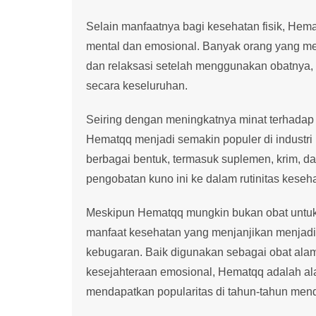
Selain manfaatnya bagi kesehatan fisik, Hem
mental dan emosional. Banyak orang yang 
dan relaksasi setelah menggunakan obatnya,
secara keseluruhan.
Seiring dengan meningkatnya minat terhadap 
Hematqq menjadi semakin populer di industri 
berbagai bentuk, termasuk suplemen, krim,
pengobatan kuno ini ke dalam rutinitas keseh
Meskipun Hematqq mungkin bukan obat untuk
manfaat kesehatan yang menjanjikan menjadi
kebugaran. Baik digunakan sebagai obat alam
kesejahteraan emosional, Hematqq adalah al
mendapatkan popularitas di tahun-tahun men