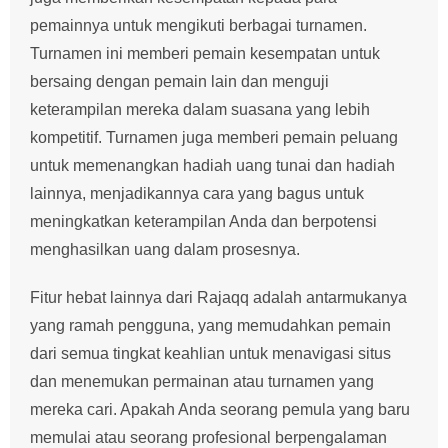
pemainnya untuk mengikuti berbagai turnamen.
Turnamen ini memberi pemain kesempatan untuk
bersaing dengan pemain lain dan menguji
keterampilan mereka dalam suasana yang lebih
kompetitif. Turnamen juga memberi pemain peluang
untuk memenangkan hadiah uang tunai dan hadiah
lainnya, menjadikannya cara yang bagus untuk
meningkatkan keterampilan Anda dan berpotensi
menghasilkan uang dalam prosesnya.
Fitur hebat lainnya dari Rajaqq adalah antarmukanya
yang ramah pengguna, yang memudahkan pemain
dari semua tingkat keahlian untuk menavigasi situs
dan menemukan permainan atau turnamen yang
mereka cari. Apakah Anda seorang pemula yang baru
memulai atau seorang profesional berpengalaman