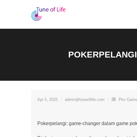
Skip
to
content
POKERPELANGI
Apr 5, 2025
admin@tuneoflife.com
Pkv Gam
Pokerpelangi: game-changer dalam game pok