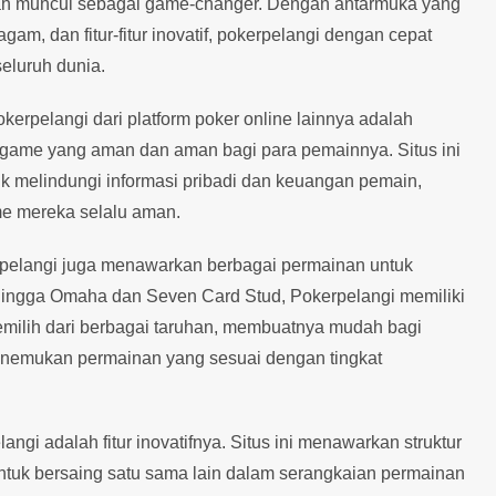
elah muncul sebagai game-changer. Dengan antarmuka yang
m, dan fitur-fitur inovatif, pokerpelangi dengan cepat
seluruh dunia.
erpelangi dari platform poker online lainnya adalah
game yang aman dan aman bagi para pemainnya. Situs ini
k melindungi informasi pribadi dan keuangan pemain,
 mereka selalu aman.
elangi juga menawarkan berbagai permainan untuk
 hingga Omaha dan Seven Card Stud, Pokerpelangi memiliki
milih dari berbagai taruhan, membuatnya mudah bagi
nemukan permainan yang sesuai dengan tingkat
gi adalah fitur inovatifnya. Situs ini menawarkan struktur
tuk bersaing satu sama lain dalam serangkaian permainan