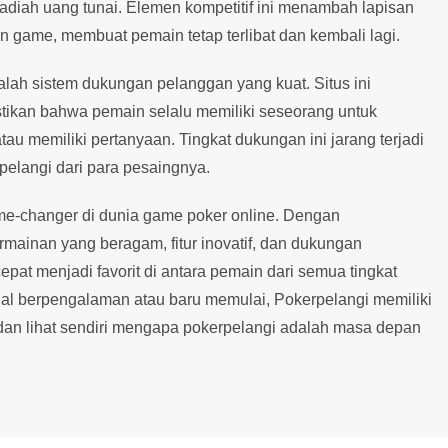
iah uang tunai. Elemen kompetitif ini menambah lapisan
game, membuat pemain tetap terlibat dan kembali lagi.
dalah sistem dukungan pelanggan yang kuat. Situs ini
ikan bahwa pemain selalu memiliki seseorang untuk
u memiliki pertanyaan. Tingkat dukungan ini jarang terjadi
elangi dari para pesaingnya.
me-changer di dunia game poker online. Dengan
ainan yang beragam, fitur inovatif, dan dukungan
at menjadi favorit di antara pemain dari semua tingkat
al berpengalaman atau baru memulai, Pokerpelangi memiliki
 dan lihat sendiri mengapa pokerpelangi adalah masa depan