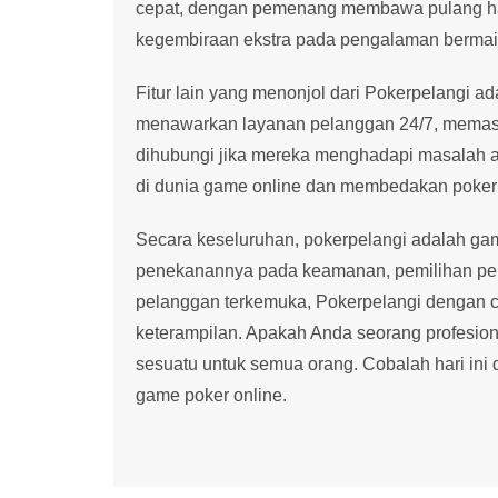
cepat, dengan pemenang membawa pulang had
kegembiraan ekstra pada pengalaman bermain 
Fitur lain yang menonjol dari Pokerpelangi a
menawarkan layanan pelanggan 24/7, memast
dihubungi jika mereka menghadapi masalah ata
di dunia game online dan membedakan pokerp
Secara keseluruhan, pokerpelangi adalah ga
penekanannya pada keamanan, pemilihan perm
pelanggan terkemuka, Pokerpelangi dengan cep
keterampilan. Apakah Anda seorang profesion
sesuatu untuk semua orang. Cobalah hari ini
game poker online.