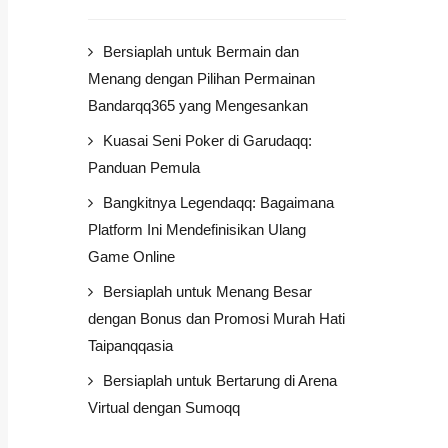
Bersiaplah untuk Bermain dan
Menang dengan Pilihan Permainan
Bandarqq365 yang Mengesankan
Kuasai Seni Poker di Garudaqq:
Panduan Pemula
Bangkitnya Legendaqq: Bagaimana
Platform Ini Mendefinisikan Ulang
Game Online
Bersiaplah untuk Menang Besar
dengan Bonus dan Promosi Murah Hati
Taipanqqasia
Bersiaplah untuk Bertarung di Arena
Virtual dengan Sumoqq