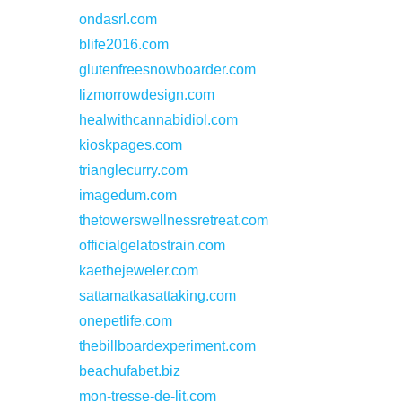
ondasrl.com
blife2016.com
glutenfreesnowboarder.com
lizmorrowdesign.com
healwithcannabidiol.com
kioskpages.com
trianglecurry.com
imagedum.com
thetowerswellnessretreat.com
officialgelatostrain.com
kaethejeweler.com
sattamatkasattaking.com
onepetlife.com
thebillboardexperiment.com
beachufabet.biz
mon-tresse-de-lit.com