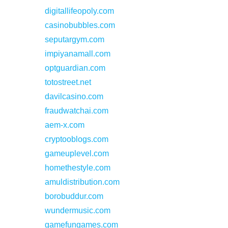
digitallifeopoly.com
casinobubbles.com
seputargym.com
impiyanamall.com
optguardian.com
totostreet.net
davilcasino.com
fraudwatchai.com
aem-x.com
cryptooblogs.com
gameuplevel.com
homethestyle.com
amuldistribution.com
borobuddur.com
wundermusic.com
gamefungames.com