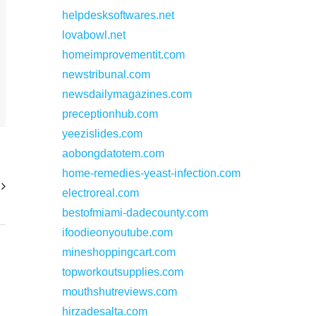
helpdesksoftwares.net
lovabowl.net
homeimprovementit.com
newstribunal.com
newsdailymagazines.com
preceptionhub.com
yeezislides.com
aobongdatotem.com
home-remedies-yeast-infection.com
electroreal.com
bestofmiami-dadecounty.com
ifoodieonyoutube.com
mineshoppingcart.com
topworkoutsupplies.com
mouthshutreviews.com
hirzadesalta.com