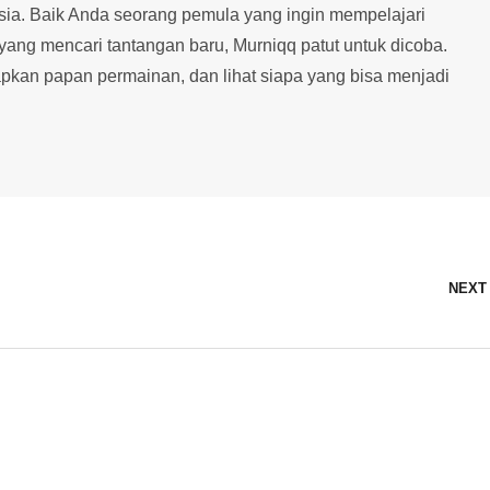
sia. Baik Anda seorang pemula yang ingin mempelajari
ng mencari tantangan baru, Murniqq patut untuk dicoba.
pkan papan permainan, dan lihat siapa yang bisa menjadi
NEXT