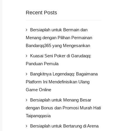
Recent Posts
Bersiaplah untuk Bermain dan
Menang dengan Pilihan Permainan
Bandarqq365 yang Mengesankan
Kuasai Seni Poker di Garudaqq:
Panduan Pemula
Bangkitnya Legendaqq: Bagaimana
Platform Ini Mendefinisikan Ulang
Game Online
Bersiaplah untuk Menang Besar
dengan Bonus dan Promosi Murah Hati
Taipanqqasia
Bersiaplah untuk Bertarung di Arena