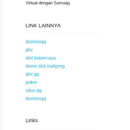
Virtual dengan Sumoqq
LINK LAINNYA
dominoqq
pkv
slot terpercaya
demo slot mahjong
pkv qq
poker
situs qq
dominoqq
Links