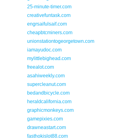
25-minute-timer.com
creativefuntask.com
engrsaifulsaif.com
cheapbtcminers.com
unionstationtogeorgetown.com
iamayudoc.com
mylittlebighead.com
freealot.com
asahiweekly.com
supercleanut.com
bedandbicycle.com
heraldcalifornia.com
graphicmonkeys.com
gamepixies.com
drawneastart.com
fasthokislot88.com