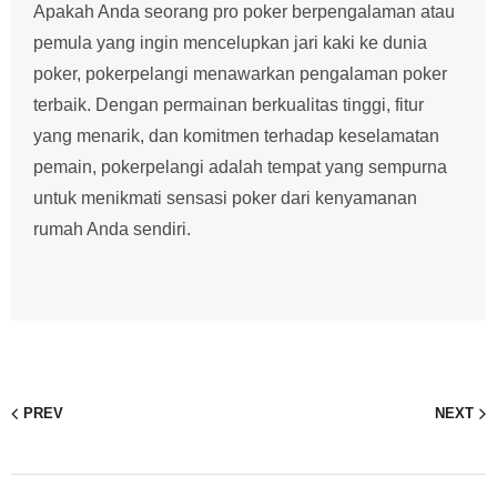
Apakah Anda seorang pro poker berpengalaman atau
pemula yang ingin mencelupkan jari kaki ke dunia
poker, pokerpelangi menawarkan pengalaman poker
terbaik. Dengan permainan berkualitas tinggi, fitur
yang menarik, dan komitmen terhadap keselamatan
pemain, pokerpelangi adalah tempat yang sempurna
untuk menikmati sensasi poker dari kenyamanan
rumah Anda sendiri.
PREV
NEXT